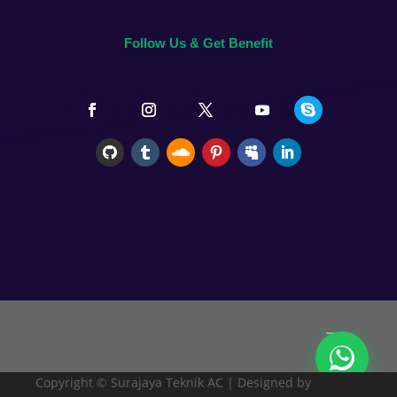
o
g
Follow Us & Get Benefit
i
,
b
a
n
y
a
k
p
e
n
y
e
d
i
Copyright © Surajaya Teknik AC | Designed by
a