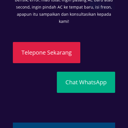
i
second, ingin pindah AC ke tempat baru, isi freon,
k
apapun itu sampaikan dan konsultasikan kepada
e
kami!
n
y
a
m
a
Telepone Sekarang
n
a
n
d
Chat WhatsApp
i
t
e
n
g
a