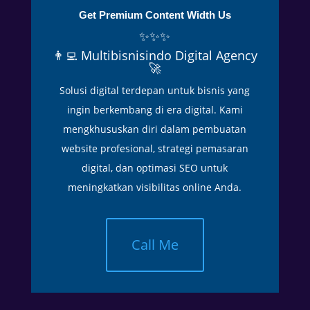
h
Get Premium Content Width Us
c
✨✨✨
u
👨‍💻 Multibisnisindo Digital Agency
a
🚀
c
Solusi digital terdepan untuk bisnis yang
a
y
ingin berkembang di era digital. Kami
a
mengkhususkan diri dalam pembuatan
n
website profesional, strategi pemasaran
g
digital, dan optimasi SEO untuk
p
meningkatkan visibilitas online Anda.
a
n
a
Call Me
s
.
D
e