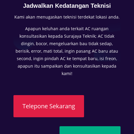
Jadwalkan Kedatangan Teknisi
n
i
Kami akan menugaskan teknisi terdekat lokasi anda.
k
Apapun keluhan anda terkait AC ruangan
m
konsultasikan kepada Surajaya Teknik; AC tidak
a
dingin, bocor, mengeluarkan bau tidak sedap,
t
berisik, error, mati total, ingin pasang AC baru atau
i
second, ingin pindah AC ke tempat baru, isi freon,
k
apapun itu sampaikan dan konsultasikan kepada
e
kami!
n
y
a
m
a
Telepone Sekarang
n
a
n