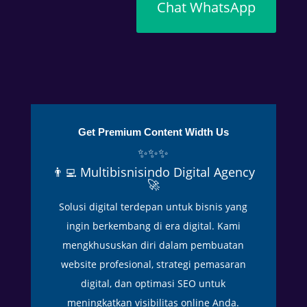
d
Chat WhatsApp
i
t
e
n
g
a
h
Get Premium Content Width Us
c
✨✨✨
u
👨‍💻 Multibisnisindo Digital Agency
a
🚀
c
Solusi digital terdepan untuk bisnis yang
a
y
ingin berkembang di era digital. Kami
a
mengkhususkan diri dalam pembuatan
n
website profesional, strategi pemasaran
g
digital, dan optimasi SEO untuk
p
meningkatkan visibilitas online Anda.