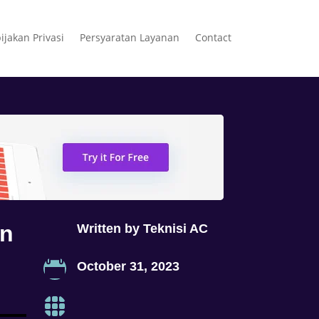
ijakan Privasi
Persyaratan Layanan
Contact
in
Written by
Teknisi AC

October 31, 2023
