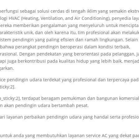
erfungsi sebagai solusi cerdas di tengah iklim yang semakin ekst
 HVAC (Heating, Ventilation, and Air Conditioning), penyedia la
i; mereka memberikan pengalaman yang menyeluruh untuk mencipt
rakteristik unik, dan oleh karena itu, tim profesional akan melaku
stem pendingin yang paling efisien dan ramah lingkungan. Selain 
bahwa perangkat pendingin beroperasi dalam kondisi terbaik,
asional. Dengan pendekatan yang berorientasi pada pelanggan, j
pi juga berkontribusi pada kualitas hidup yang lebih baik, menja
garkan.
ce pendingin udara terdekat yang profesional dan terpercaya pa
icky:2].
gp_sticky:2], terdapat beragam pemukiman dan bangunan komersial
n akan pendingin udara bertambah pesat.
ari layanan perbaikan pendingin udara yang handal serta profesio
is untuk anda yang membutuhkan layanan service AC yang dekat pa