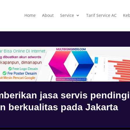
Home
About
Service
Tarif Service AC
Keb
berikan jasa servis pending
n berkualitas pada Jakarta