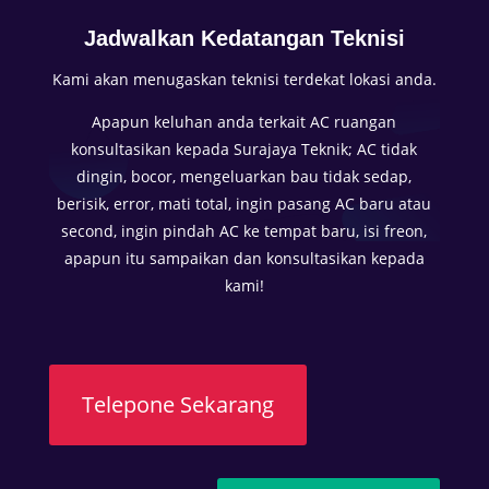
e
Jadwalkan Kedatangan Teknisi
n
i
Kami akan menugaskan teknisi terdekat lokasi anda.
k
Apapun keluhan anda terkait AC ruangan
m
konsultasikan kepada Surajaya Teknik; AC tidak
a
dingin, bocor, mengeluarkan bau tidak sedap,
t
berisik, error, mati total, ingin pasang AC baru atau
i
second, ingin pindah AC ke tempat baru, isi freon,
k
apapun itu sampaikan dan konsultasikan kepada
e
kami!
n
y
a
m
a
Telepone Sekarang
n
a
n