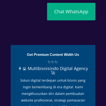
n
d
Chat WhatsApp
i
t
e
n
g
a
h
Get Premium Content Width Us
c
✨✨✨
u
👨‍💻 Multibisnisindo Digital Agency
a
🚀
c
Solusi digital terdepan untuk bisnis yang
a
y
ingin berkembang di era digital. Kami
a
mengkhususkan diri dalam pembuatan
n
website profesional, strategi pemasaran
g