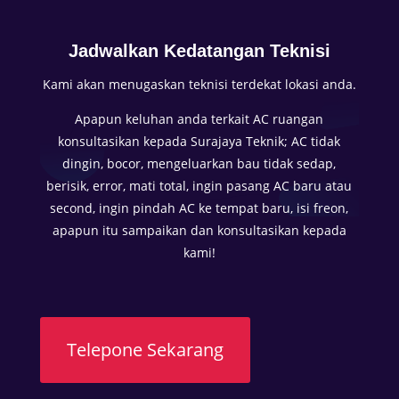
m
e
Jadwalkan Kedatangan Teknisi
n
i
Kami akan menugaskan teknisi terdekat lokasi anda.
k
Apapun keluhan anda terkait AC ruangan
m
konsultasikan kepada Surajaya Teknik; AC tidak
a
dingin, bocor, mengeluarkan bau tidak sedap,
t
berisik, error, mati total, ingin pasang AC baru atau
i
second, ingin pindah AC ke tempat baru, isi freon,
k
apapun itu sampaikan dan konsultasikan kepada
e
kami!
n
y
a
m
a
Telepone Sekarang
n
a