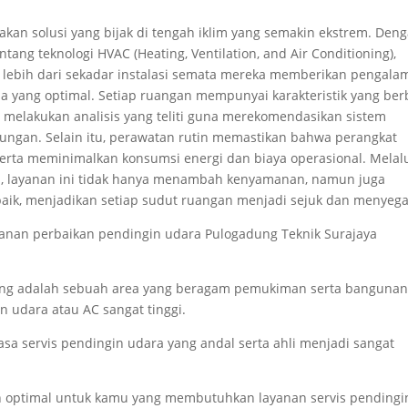
kan solusi yang bijak di tengah iklim yang semakin ekstrem. Den
g teknologi HVAC (Heating, Ventilation, and Air Conditioning),
 lebih dari sekadar instalasi semata mereka memberikan pengala
 yang optimal. Setiap ruangan mempunyai karakteristik yang ber
n melakukan analisis yang teliti guna merekomendasikan sistem
kungan. Selain itu, perawatan rutin memastikan bahwa perangkat
serta meminimalkan konsumsi energi dan biaya operasional. Melal
n, layanan ini tidak hanya menambah kenyamanan, namun juga
 baik, menjadikan setiap sudut ruangan menjadi sejuk dan menyeg
anan perbaikan pendingin udara Pulogadung Teknik Surajaya
ung adalah sebuah area yang beragam pemukiman serta banguna
n udara atau AC sangat tinggi.
jasa servis pendingin udara yang andal serta ahli menjadi sangat
n optimal untuk kamu yang membutuhkan layanan servis pendingi