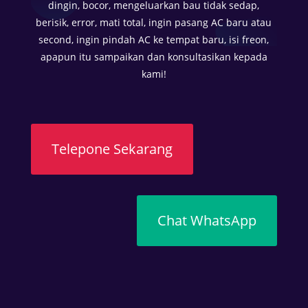
dingin, bocor, mengeluarkan bau tidak sedap,
t
berisik, error, mati total, ingin pasang AC baru atau
i
second, ingin pindah AC ke tempat baru, isi freon,
k
apapun itu sampaikan dan konsultasikan kepada
e
kami!
n
y
a
m
a
Telepone Sekarang
n
a
n
d
Chat WhatsApp
i
t
e
n
g