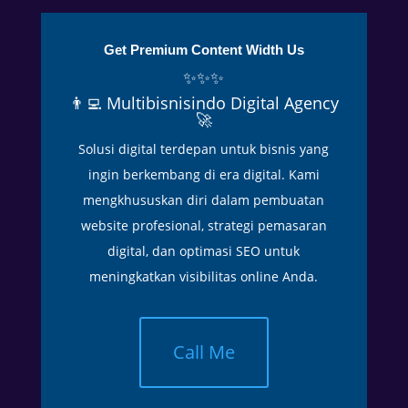
a
h
Get Premium Content Width Us
c
✨✨✨
u
👨‍💻 Multibisnisindo Digital Agency
a
🚀
c
Solusi digital terdepan untuk bisnis yang
a
y
ingin berkembang di era digital. Kami
a
mengkhususkan diri dalam pembuatan
n
website profesional, strategi pemasaran
g
digital, dan optimasi SEO untuk
p
meningkatkan visibilitas online Anda.
a
n
a
Call Me
s
.
D